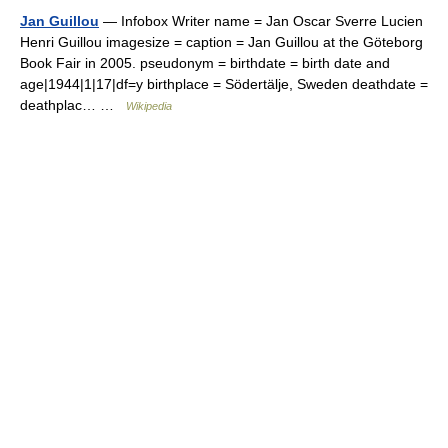
Jan Guillou
— Infobox Writer name = Jan Oscar Sverre Lucien
Henri Guillou imagesize = caption = Jan Guillou at the Göteborg
Book Fair in 2005. pseudonym = birthdate = birth date and
age|1944|1|17|df=y birthplace = Södertälje, Sweden deathdate =
deathplac… …
Wikipedia