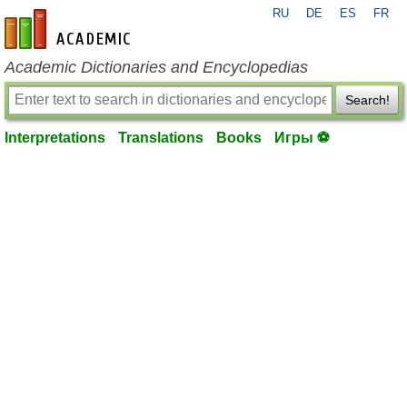
RU
DE
ES
FR
en-academic.com
Academic Dictionaries and Encyclopedias
Search!
Interpretations
Translations
Books
Игры ⚽