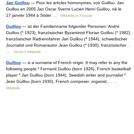
Jan Guillou
— Pour les articles homonymes, voir Guillou. Jan
Guillou en 2005 Jan Oscar Sverre Lucien Henri Guillou, né le
17 janvier 1944 à Söder …
Wikipédia en Français
Guillou
— ist der Familienname folgender Personen: André
Guillou (* 1923), französischer Byzantinist Florian Guillou (* 1982),
französischer Radrennfahrer Jan Guillou (* 1944), schwedischer
Journalist und Romanautor Jean Guillou (* 1930), französischer…
…
Deutsch Wikipedia
Guillou
— is a surname of French origin. It may refer to any the
following people:* Fernand Guillou (born 1926), French basketball
player * Jan Guillou (born 1944), Swedish writer and journalist *
Jean Guillou (born 1930), French composer, organist,… …
Wikipedia