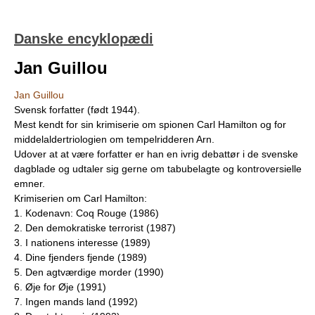
Danske encyklopædi
Jan Guillou
Jan Guillou
Svensk forfatter (født 1944).
Mest kendt for sin krimiserie om spionen Carl Hamilton og for
middelaldertriologien om tempelridderen Arn.
Udover at at være forfatter er han en ivrig debattør i de svenske
dagblade og udtaler sig gerne om tabubelagte og kontroversielle
emner.
Krimiserien om Carl Hamilton:
1. Kodenavn: Coq Rouge (1986)
2. Den demokratiske terrorist (1987)
3. I nationens interesse (1989)
4. Dine fjenders fjende (1989)
5. Den agtværdige morder (1990)
6. Øje for Øje (1991)
7. Ingen mands land (1992)