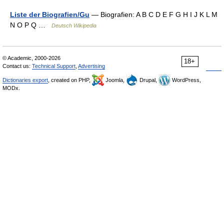
Liste der Biografien/Gu
— Biografien: A B C D E F G H I J K L M
N O P Q …
Deutsch Wikipedia
© Academic, 2000-2026
18+
Contact us:
Technical Support
,
Advertising
Dictionaries export
, created on PHP,
Joomla,
Drupal,
WordPress,
MODx.