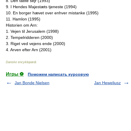
8. Den tabte sejr (1993)
9. I Hendes Majestæts tjeneste (1994)
10. En borger hævet over enhver mistanke (1995)
11. Hamlon (1995)
Historien om Arn:
1. Vejen til Jerusalem (1998)
2. Tempelridderen (2000)
3. Riget ved vejens ende (2000)
4. Arven efter Arn (2001)
Danske encyklopædi
.
Игры ⚽
Поможем написать курсовую
Jan Bonde Nielsen
Jan Heweliusz